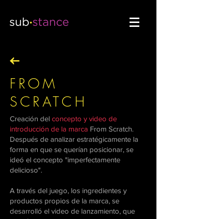
FROM
SCRATCH
Creación del
concepto y video de
introducción de
la marca
From Scratch.
Después de analizar estratégicamente la
forma en que se querían posicionar, se
ideó el concepto "imperfectamente
delicioso".
A través del juego, los ingredientes y
productos propios de la marca, se
desarrolló e
l video
de lanzamiento, que